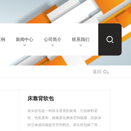
案例
新闻中心
公司简介
联系我们
案例
新闻中心
公司简介
联系我们
成都硬包背景墙
公司新闻
返回
成都软包背景墙
成都硬包厂家
行业资讯
都硬包背景墙定制
成都软包厂家
成都皮革批发
常见问题
床靠背软包
都酒店硬包背景墙
都软包背景墙厂家
成都皮革厂家
天使之境
时事聚焦
床头软包是一种床头背景的装饰，它的材料柔
州酒店软包背景墙
成都皮革批发价格
金杏满园
其他
软，色彩柔和，能够柔化整体空间氛围，其纵深
的立体感亦能提升空间档次。床头软包除了美…
成都皮革批发公司
鹏程万里