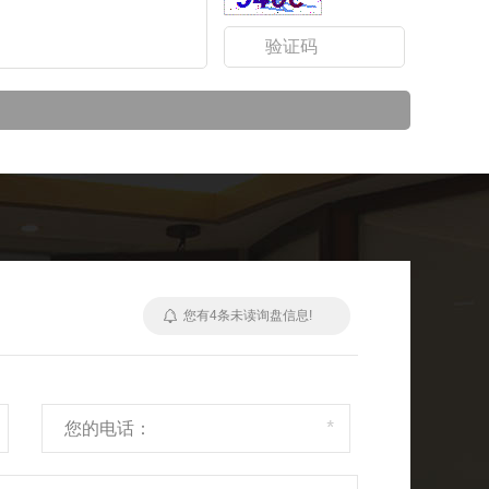
您有
4
条未读询盘信息!