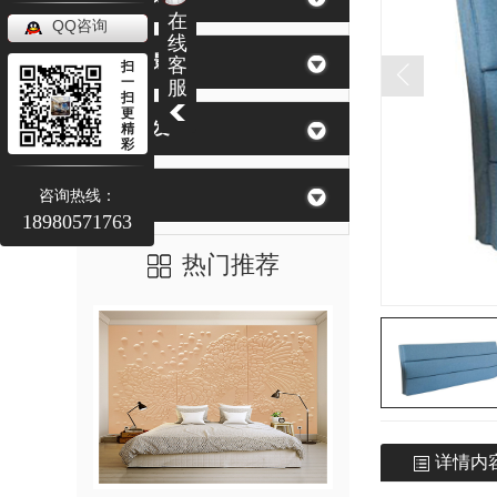
在
QQ咨询
线
软包背景墙
客
扫
一
服
扫
更
皮革批发
精
彩
刺绣
咨询热线：
18980571763
热门推荐
详情内