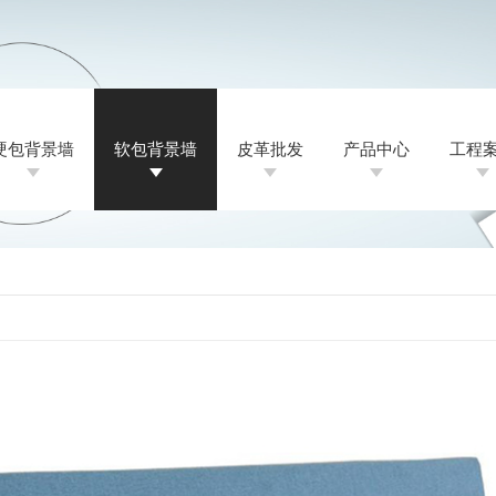
硬包背景墙
软包背景墙
皮革批发
产品中心
工程
硬包背景墙
软包背景墙
皮革批发
产品中心
工程
硬包背景墙
成都硬包背景墙
公司新闻
硬包背景墙
软包背景墙
成都软包背景墙
成都硬包厂家
行业资讯
软包背景墙
皮革批发
成都硬包背景墙定制
成都软包厂家
成都皮革批发
常见问题
皮革批发
成
刺绣
成都酒店硬包背景墙
成都软包背景墙厂家
成都皮革厂家
天使之境
时事聚焦
刺绣
成
成
贵州酒店软包背景墙
成都皮革批发价格
金杏满园
其他
贵
成都皮革批发公司
鹏程万里