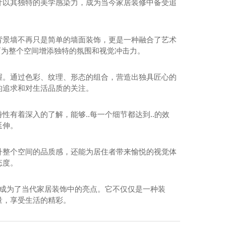
计以其独特的美学感染力，成为当今家居装修中备受追
落叶满福
背景墙不再只是简单的墙面装饰，更是一种融合了艺术
而为整个空间增添独特的氛围和视觉冲击力。
握。通过色彩、纹理、形态的组合，营造出独具匠心的
的追求和对生活品质的关注。
有着深入的了解，能够..每一个细节都达到..的效
延伸。
升整个空间的品质感，还能为居住者带来愉悦的视觉体
态度。
，成为了当代家居装饰中的亮点。它不仅仅是一种装
量，享受生活的精彩。