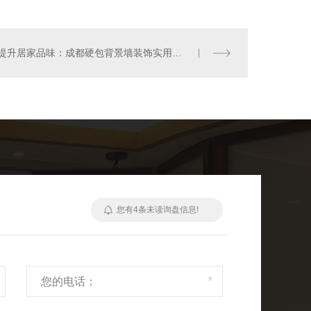
成都软包厂家
提升居家品味：成都硬包背景墙装饰实用指南
您有
4
条未读询盘信息!