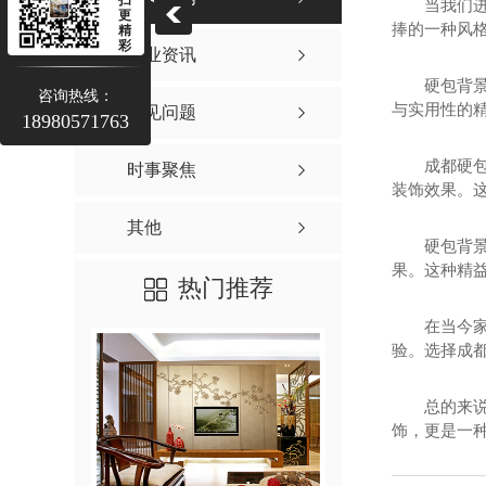
当我们
更
捧的一种风
精
彩
行业资讯
硬包背
咨询热线：
与实用性的精
常见问题
18980571763
成都硬
时事聚焦
装饰效果。
其他
硬包背
果。这种精
热门推荐
在当今
验。选择成
总的来
饰，更是一