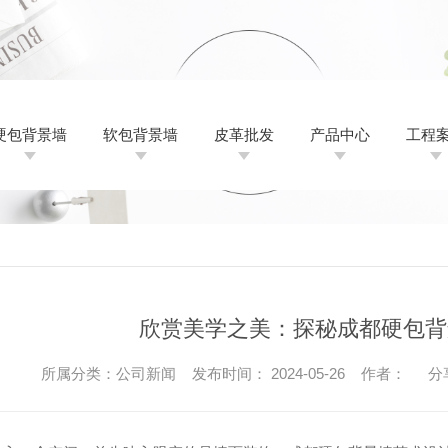
硬包背景墙
软包背景墙
皮革批发
产品中心
工程
硬包背景墙
软包背景墙
皮革批发
产品中心
工程
硬包背景墙
成都硬包背景墙
公司新闻
硬包背景墙
软包背景墙
成都软包背景墙
成都硬包厂家
行业资讯
软包背景墙
皮革批发
成都硬包背景墙定制
成都软包厂家
成都皮革批发
常见问题
皮革批发
成
欣赏美学之美：探秘成都硬包背
刺绣
成都酒店硬包背景墙
成都软包背景墙厂家
成都皮革厂家
天使之境
时事聚焦
刺绣
成
成
所属分类：公司新闻 发布时间： 2024-05-26 作者：
分
贵州酒店软包背景墙
成都皮革批发价格
金杏满园
其他
贵
成都皮革批发公司
鹏程万里