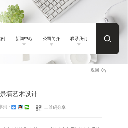
案例
新闻中心
公司简介
联系我们
案例
新闻中心
公司简介
联系我们
成都硬包背景墙
公司新闻
返回
成都软包背景墙
成都硬包厂家
行业资讯
都硬包背景墙定制
成都软包厂家
成都皮革批发
常见问题
景墙艺术设计
都酒店硬包背景墙
都软包背景墙厂家
成都皮革厂家
天使之境
时事聚焦
享到：
二维码分享
州酒店软包背景墙
成都皮革批发价格
金杏满园
其他
成都皮革批发公司
鹏程万里